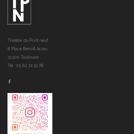
Théâtre du Pont neuf
8 Place Benoît Arzac,
31300 Toulouse
Tél.: 05 62 21 51 78