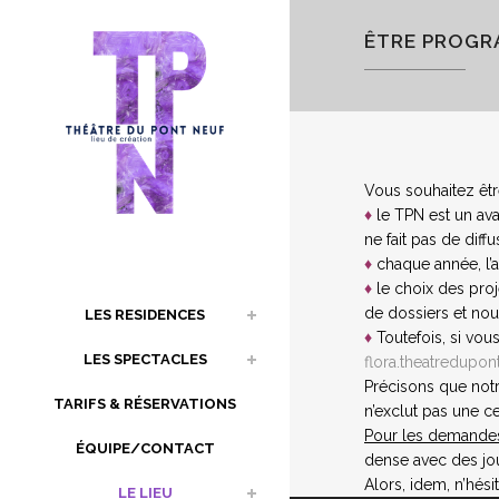
ÊTRE PROGR
Vous souhaitez êtr
♦
le TPN est un ava
ne fait pas de diff
♦
chaque année, l’ap
♦
le choix des proj
de dossiers et nou
LES RESIDENCES
♦
Toutefois, si vou
LES SPECTACLES
flora.theatredupo
Précisons que notr
TARIFS & RÉSERVATIONS
n’exclut pas une ce
Pour les demandes 
ÉQUIPE/CONTACT
dense avec des jou
Alors, idem, n’hés
LE LIEU