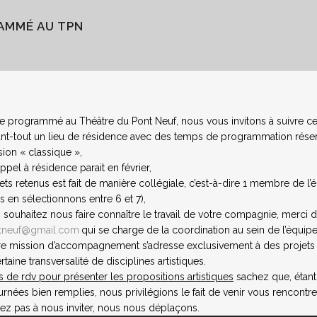
AMMÉ AU TPN
e programmé au Théâtre du Pont Neuf, nous vous invitons à suivre c
nt-tout un lieu de résidence avec des temps de programmation réservé
usion « classique »,
pel à résidence parait en février,
ets retenus est fait de manière collégiale, c’est-à-dire 1 membre de l
s en sélectionnons entre 6 et 7),
s souhaitez nous faire connaître le travail de votre compagnie, merci d
ntneuf@gmail.com
qui se charge de la coordination au sein de l’équipe
e mission d’accompagnement s’adresse exclusivement à des projets de 
rtaine transversalité de disciplines artistiques.
de rdv pour présenter les propositions artistiques
sachez que
,
étant
rnées bien remplies, nous privilégions le fait de venir vous rencontre
itez pas à nous inviter, nous nous déplaçons.