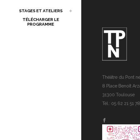
STAGES ET ATELIERS
TÉLÉCHARGER LE
PROGRAMME
Théâtre du Pont n
8 Place Benoît Arz
31300 Toulouse
Tél.: 05 62 21 51 78