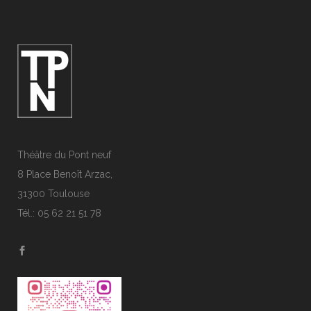
Théâtre du Pont neuf
8 Place Benoît Arzac,
31300 Toulouse
Tél.: 05 62 21 51 78