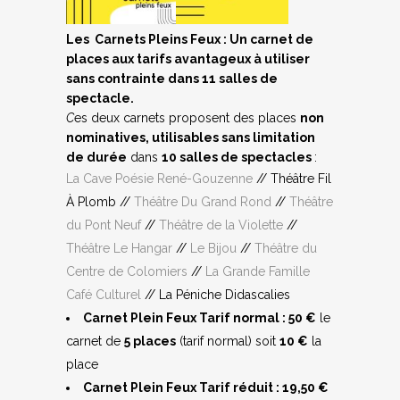
L
es Carnets Pleins Feux :
Un carnet de
places aux tarifs avantageux à utiliser
sans contrainte dans 11 salles de
spectacle.
C
es deux carnets proposent des places
non
nominatives, utilisables sans limitation
de durée
dans
10 salles de spectacles
:
La Cave Poésie René-Gouzenne
// Théâtre Fil
À Plomb //
Théâtre Du Grand Rond
//
Théâtre
du Pont Neuf
//
Théâtre de la Violette
//
Théâtre Le Hangar
//
Le Bijou
//
Théâtre du
Centre de Colomiers
//
La Grande Famille
Café Culturel
// La Péniche Didascalies
Carnet Plein Feux Tarif normal :
50 €
le
carnet de
5 places
(tarif normal) soit
10 €
la
place
Carnet Plein Feux Tarif réduit :
19,50 €