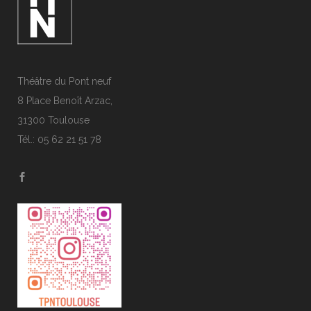
Théâtre du Pont neuf
8 Place Benoît Arzac,
31300 Toulouse
Tél.: 05 62 21 51 78