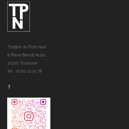
Théâtre du Pont neuf
8 Place Benoît Arzac,
31300 Toulouse
Tél.: 05 62 21 51 78