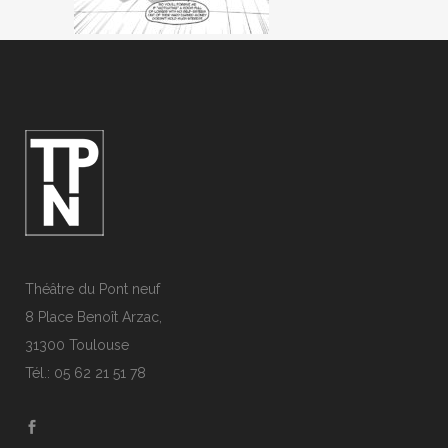
Théâtre du Pont neuf
8 Place Benoît Arzac,
31300 Toulouse
Tél.: 05 62 21 51 78