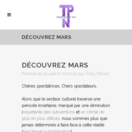
DÉCOUVREZ MARS
DÉCOUVREZ MARS
Posted at 10:44h
in
Archives
by
Ôrély Minelli
Chères spectatrices, Chers spectateurs,
Alors que le secteur culturel traverse une
période incertaine, marqué par une diminution
i
nquiétante des subventions
et
un climat de
plus en plus difficile,
nous sommes plus que
jamais déterminés à faire face à cette réalité
(
lire l’Appel à mobilisation
).