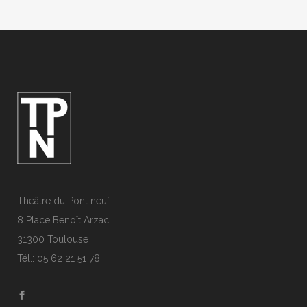
Théâtre du Pont neuf
8 Place Benoît Arzac,
31300 Toulouse
Tél.: 05 62 21 51 78