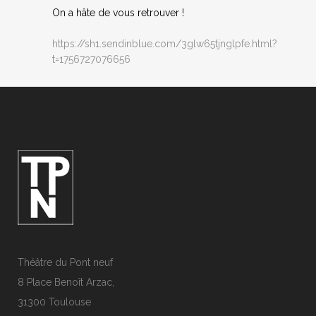
On a hâte de vous retrouver !
https://sh1.sendinblue.com/3glw65tjnglpfe.html?
t=1756727076656
Théâtre du Pont neuf
8 Place Benoît Arzac,
31300 Toulouse