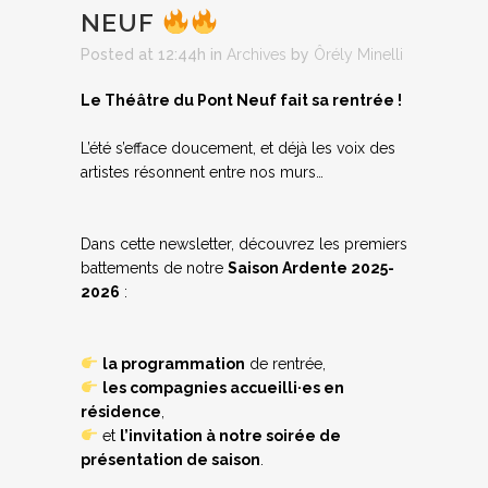
NEUF
Posted at 12:44h
in
Archives
by
Ôrély Minelli
Le Théâtre du Pont Neuf fait sa rentrée !
L’été s’efface doucement, et déjà les voix des
artistes résonnent entre nos murs…
Dans cette newsletter, découvrez les premiers
battements de notre
Saison Ardente 2025-
2026
:
la programmation
de rentrée,
les compagnies accueilli·es en
résidence
,
et
l’invitation à notre soirée de
présentation de saison
.