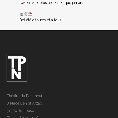
revient vite, plus ardent.es que jamais !
Bel été à toutes et à tous !
Théâtre du Pont neuf
8 Place Benoît Arzac,
31300 Toulouse