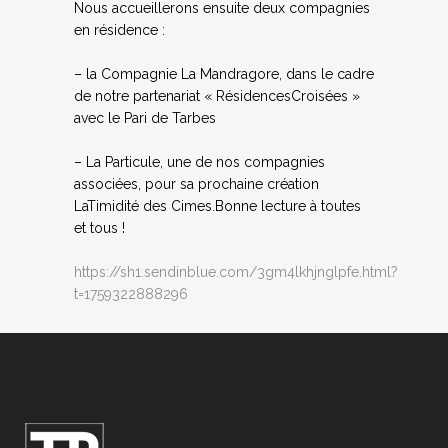
Nous accueillerons ensuite deux compagnies
en résidence :
– la Compagnie La Mandragore, dans le cadre
de notre partenariat « RésidencesCroisées »
avec le Pari de Tarbes
– La Particule, une de nos compagnies
associées, pour sa prochaine création
LaTimidité des Cimes.Bonne lecture à toutes
et tous !
https://sh1.sendinblue.com/3gm4lkhjnglpfe.html?
t=1759322888296