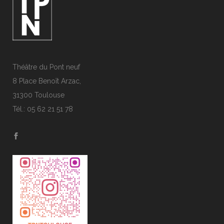
Théâtre du Pont neuf
8 Place Benoît Arzac,
31300 Toulouse
Tél.: 05 62 21 51 78