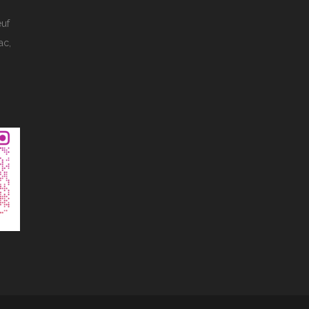
euf
ac,