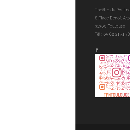
Théâtre du Pont n
8 Place Benoît Arz
31300 Toulouse
Tél.: 05 62 21 51 78