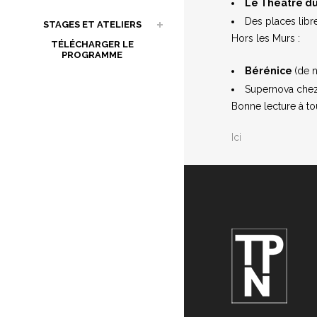
Le Théâtre d
Des places libr
STAGES ET ATELIERS
Hors les Murs :
TÉLÉCHARGER LE
PROGRAMME
Bérénice
(de 
Supernova chez 
Bonne lecture à tou
Ici