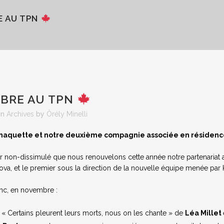
 AU TPN
BRE AU TPN
in
Archives
by
Ôrély Minelli
 maquette et notre deuxième compagnie associée en résidence
sir non-dissimulé que nous renouvelons cette année notre partenariat 
ova, et le premier sous la direction de la nouvelle équipe menée par 
nc, en novembre :
« Certains pleurent leurs morts, nous on les chante » de
Léa Millet