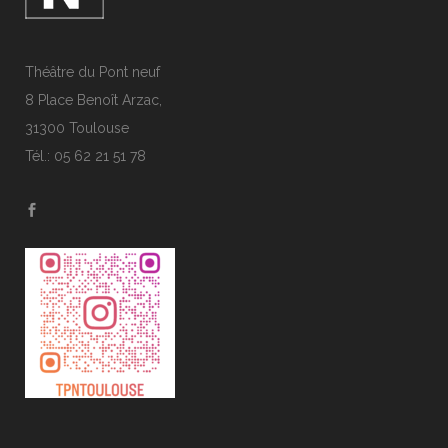
Théâtre du Pont neuf
8 Place Benoît Arzac,
31300 Toulouse
Tél.: 05 62 21 51 78