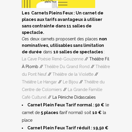
L
es Carnets Pleins Feux :
Un carnet de
places aux tarifs avantageux à utiliser
sans contrainte dans 11 salles de
spectacle.
C
es deux carnets proposent des places
non
nominatives, utilisables sans limitation
de durée
dans
10 salles de spectacles
:
La Cave Poésie René-Gouzenne
// Théâtre Fil
À Plomb //
Théâtre Du Grand Rond
//
Théâtre
du Pont Neuf
//
Théâtre de la Violette
//
Théâtre Le Hangar
//
Le Bijou
//
Théâtre du
Centre de Colomiers
//
La Grande Famille
Café Culturel
// La Péniche Didascalies
Carnet Plein Feux Tarif normal :
50 €
le
carnet de
5 places
(tarif normal) soit
10 €
la
place
Carnet Plein Feux Tarif réduit :
19,50 €