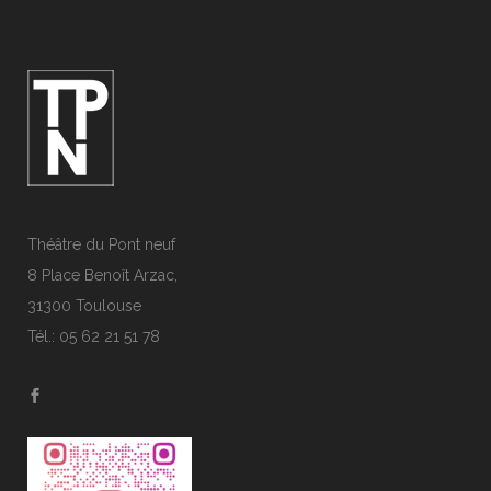
Théâtre du Pont neuf
8 Place Benoît Arzac,
31300 Toulouse
Tél.: 05 62 21 51 78