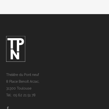
Théâtre du Pont neuf
8 Place Benoît Arzac,
31300 Toulouse
Tél.: 05 62 21 51 78