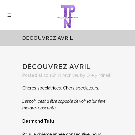
DÉCOUVREZ AVRIL
DÉCOUVREZ AVRIL
Posted at 10:16h
in
Archives
by
Ôrély Minelli
Chères spectatrices, Chers spectateurs,
L’espoir, c’est d’être capable de voir la lumière
malgré l’obscurité.
Desmond Tutu
Pour la sixième année consécutive, nous