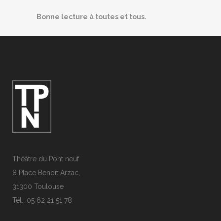
Bonne lecture à toutes et tous.
Théâtre du Pont neuf
8 Place Benoît Arzac,
31300 Toulouse
Tél.: 05 62 21 51 78