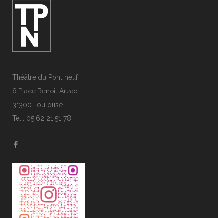
Théâtre du Pont neuf
8 Place Benoît Arzac,
31300 Toulouse
Tél.: 05 62 21 51 78