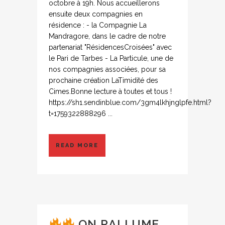
octobre à 19h. Nous accueillerons
ensuite deux compagnies en
résidence : - la Compagnie La
Mandragore, dans le cadre de notre
partenariat "RésidencesCroisées" avec
le Pari de Tarbes - La Particule, une de
nos compagnies associées, pour sa
prochaine création LaTimidité des
Cimes.Bonne lecture à toutes et tous !
https://sh1.sendinblue.com/3gm4lkhjnglpfe.html?
t=1759322888296 ...
READ MORE
ON RALLUME