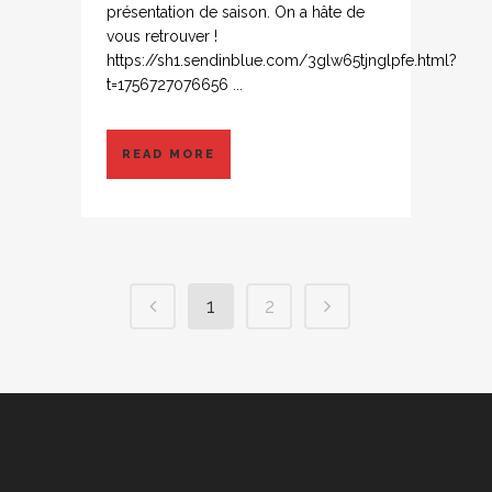
présentation de saison. On a hâte de
vous retrouver !
https://sh1.sendinblue.com/3glw65tjnglpfe.html?
t=1756727076656 ...
READ MORE
1
2