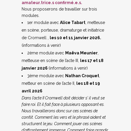
amateur.trice.s confirmé.e.s.
Nous proposerons de travailler sur
trois
modules.
1er module avec
Alice Tabart
,
metteuse
en scène, porteuse, dramaturge et initiatrice
de Cromwell ,
les 10 et 11 janvier 2026
.
(informations à venir)
2ème module avec
Maëva Meunier
,
metteuse en scène de l’acte III,
les 17 et 18
janvier 2026
(informations à venir)
3ème module avec
Nathan Croquet
,
metteur en scène de l’acte II,
les 18 et 19
avril 2026
Dans l’acte II Cromwell doit décider s’ il veut se
faire roi. Et il fait face à plusieurs opposant·es.
Nous travaillerons donc sur ces scènes de
conflit. Comment les vers et le phrasé aident et
structurent le jeu. Comment jouer ces scènes
d’affrontement immense. Comment faire grandir