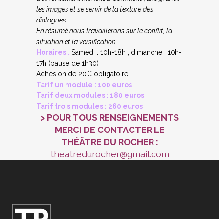
les images et se servir de la texture des
dialogues.
En résumé nous travaillerons sur le conflit, la
situation et la versification.
Horaires
:
Samedi : 10h-18h ; dimanche : 10h-
17h (pause de 1h30)
Adhésion de 20€ obligatoire
Tarif un module : 100 euros
Tarif deux modules : 180 euros
Tarif trois modules : 260 euros
> POUR TOUS RENSEIGNEMENTS
MERCI DE CONTACTER LE
THÉÂTRE DU ROCHER :
theatredurocher@gmail.com