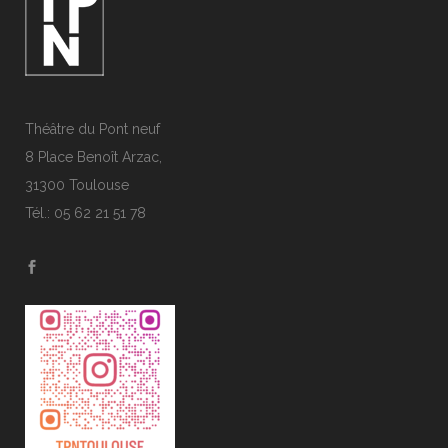
Théâtre du Pont neuf
8 Place Benoît Arzac,
31300 Toulouse
Tél.: 05 62 21 51 78