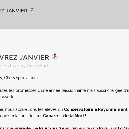
Z JANVIER
VREZ JANVIER
in
Archives
by
Ôrély Minelli
s, Chers spectateurs,
outes les promesses d’une année passionnante mais aussi chargée d’
couvertes.
ée, nous accueillons les élèves du
Conservatoire à Rayonnement
 représentations de leur
Cabaret… de la Mort !
pagnie référente,
Le Bruit des Gens,
reprendra son travail sur
La Ch