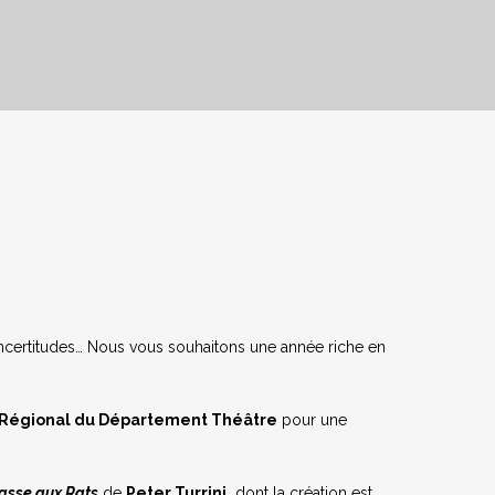
incertitudes… Nous vous souhaitons une année riche en
 Régional du Département Théâtre
pour une
asse aux Rats
de
Peter Turrini,
dont la création est