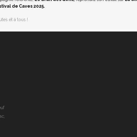
stival de Caves 2025.
tes et à tous !
euf
ac,