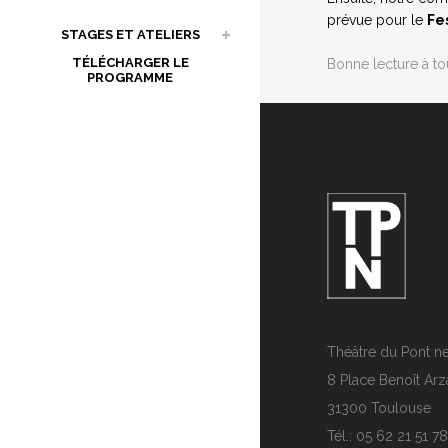
prévue pour le
Fe
STAGES ET ATELIERS
TÉLÉCHARGER LE
Bonne lecture à tou
PROGRAMME
Théâtre du Pont n
8 Place Benoît Arz
31300 Toulouse
Tél.: 05 62 21 51 78