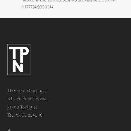
https://sh1.sendinblue.com/3gneyb5jnglpfe.html?
t=1777369930914
Théâtre du Pont neuf
8 Place Benoît Arzac,
31300 Toulouse
Tél.: 05 62 21 51 78