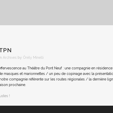
 TPN
in
Archives
by
Ôrély Minelli
l’effervescence au Théâtre du Pont Neuf : une compagnie en résidence 
de masques et marionnettes / un peu de copinage avec la présentation
 notre compagnie référente sur les routes régionales / la dernière lig
aison prochaine.
ustes !