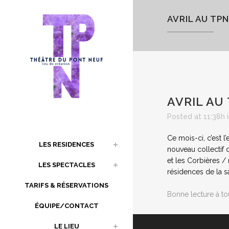
AVRIL AU TPN
AVRIL AU
Posted at 11:38h
Ce mois-ci, c’est 
LES RESIDENCES
nouveau collectif 
et les Corbières /
LES SPECTACLES
résidences de la s
TARIFS & RÉSERVATIONS
Bonne lecture à to
ÉQUIPE/CONTACT
LE LIEU