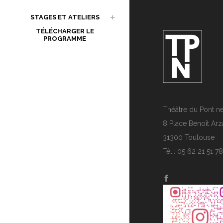
STAGES ET ATELIERS
TÉLÉCHARGER LE
PROGRAMME
Théâtre du Pont n
8 Place Benoît Arz
31300 Toulouse
Tél.: 05 62 21 51 78